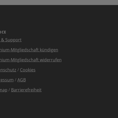
ICE
e & Support
ium-Mitgliedschaft kündigen
ium-Mitgliedschaft widerrufen
enschutz
/
Cookies
ressum
/
AGB
emap
/
Barrierefreiheit